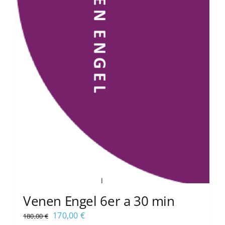
Venen Engel 6er a 30 min
Ursprünglicher
Aktueller
170,00
€
180,00
€